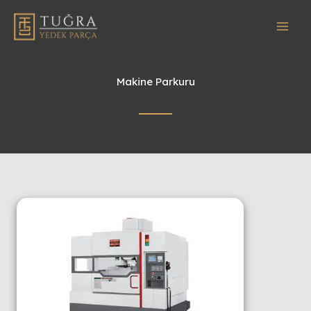
İçeriğe
atla
Makine Parkuru